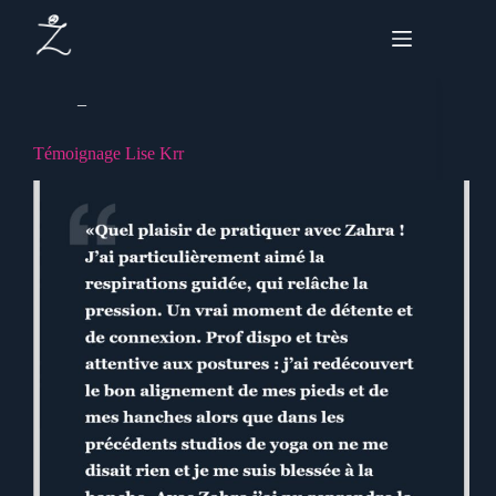
Passer
au
contenu
_
Témoignage Lise Krr